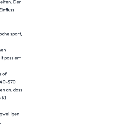
leiten. Der
Einfluss
oche spart
,
nen
it passiert
s of
 $40-$70
ten an, dass
 KI
ngweiligen
,