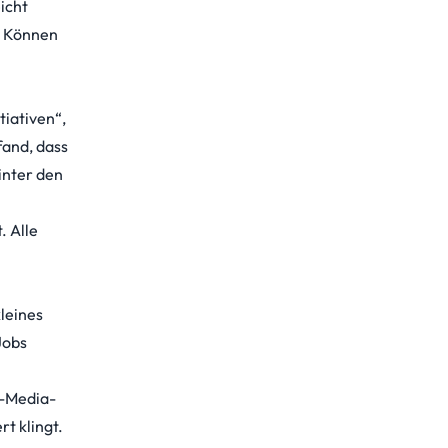
icht
n: Können
tiativen“,
fand, dass
inter den
. Alle
kleines
Jobs
l-Media-
t klingt.