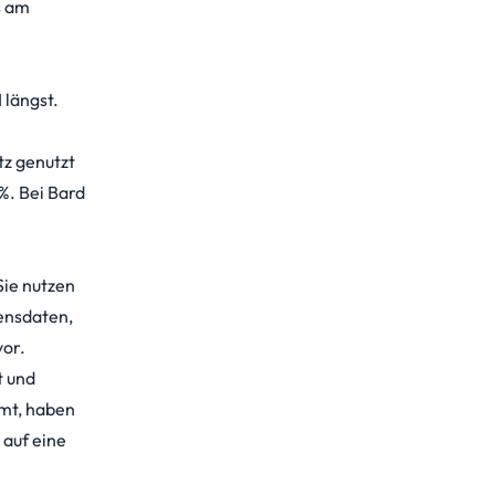
s am
 längst.
tz genutzt
%. Bei Bard
Sie nutzen
ensdaten,
vor.
t und
mmt, haben
 auf eine