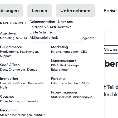
Lösungen
Lernen
Unternehmen
Preise
Dokumentation
Über uns
NACH BRANCHE
NACH ROLLE
Leitfäden & Artikel
Kontakt
nAI
Erste Schritte
Agenturen
Vertriebsteams
ropic
Aktionsbibliothek
Marketing, SEO, Kreativ, Podcast
Recherche, Kontakt, Angebote
a
E-Commerce
Marketing
pSeek
Copy Markdown
View as
Produkttexte, Bewertungen,
Inhalte, Kampagnen, SEO
gle
Support
al
 wenn Sie versuchen, KI über
Kundensupport
SaaS & Tech
KB-Artikel, Vorlagen,
Docs, Changelogs, Demos
Eskalationen
kalieren
Immobilien
Forscher
Inserate, Leitfäden, Kunden-E-
Literaturrecherchen, Zitate
 'wir haben ChatGPT ausprobiert' und 'KI ist Teil 
Mails
Projektmanager
aotische Mitte aus – und warum so viele nie hindur
Coaches
Statusberichte, Risikoanalyse
Kurse, Inhalte, Frameworks
Recruiting
Stellenbeschreibungen, Kontakt,