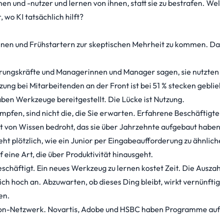
 und -nutzer und lernen von ihnen, statt sie zu bestrafen. We
 wo KI tatsächlich hilft?
innen und Frühstartern zur skeptischen Mehrheit zu kommen. Das
ührungskräfte und Managerinnen und Manager sagen, sie nutzten
ng bei Mitarbeitenden an der Front ist bei 51 % stecken geblie
aben Werkzeuge bereitgestellt. Die Lücke ist Nutzung.
pfen, sind nicht die, die Sie erwarten. Erfahrene Beschäftigte
 von Wissen bedroht, das sie über Jahrzehnte aufgebaut haben
eht plötzlich, wie ein Junior per Eingabeaufforderung zu ähnlic
eine Art, die über Produktivität hinausgeht.
chäftigt. Ein neues Werkzeug zu lernen kostet Zeit. Die Auszah
sich hoch an. Abzuwarten, ob dieses Ding bleibt, wirkt vernünfti
en.
ampion-Netzwerk. Novartis, Adobe und HSBC haben Programme auf