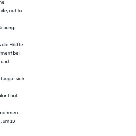
the
ile, not to
mürbung.
 die Hälfte
stment bei
 und
tpuppt sich
lant hat.
ernehmen
, um zu