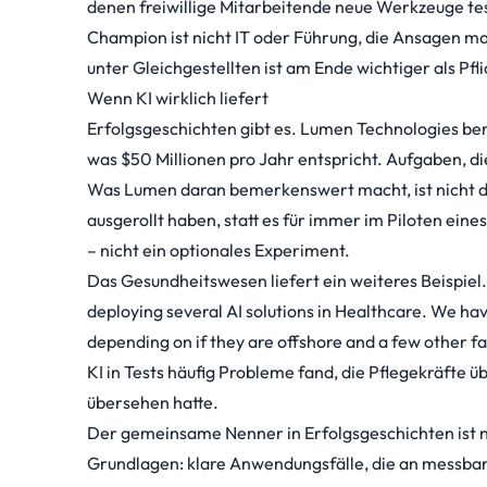
denen freiwillige Mitarbeitende neue Werkzeuge tes
Champion ist nicht IT oder Führung, die Ansagen macht.
unter Gleichgestellten ist am Ende wichtiger als Pf
Wenn KI wirklich liefert
Erfolgsgeschichten gibt es. Lumen Technologies ber
was $50 Millionen pro Jahr entspricht. Aufgaben, di
Was Lumen daran bemerkenswert macht, ist nicht die 
ausgerollt haben, statt es für immer im Piloten ein
– nicht ein optionales Experiment.
Das Gesundheitswesen liefert ein weiteres Beispiel
deploying several AI solutions in Healthcare. We ha
depending on if they are offshore and a few other fac
KI in Tests häufig Probleme fand, die Pflegekräfte 
übersehen hatte.
Der gemeinsame Nenner in Erfolgsgeschichten ist ni
Grundlagen: klare Anwendungsfälle, die an messbar