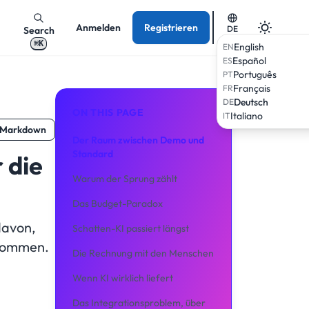
Anmelden
Registrieren
DE
Search
⌘K
English
EN
Español
ES
Português
PT
Français
FR
Deutsch
DE
ON THIS PAGE
Italiano
IT
 Markdown
Der Raum zwischen Demo und
Standard
 die
Warum der Sprung zählt
Das Budget-Paradox
davon,
Schatten-KI passiert längst
chkommen.
Die Rechnung mit den Menschen
Wenn KI wirklich liefert
Das Integrationsproblem, über