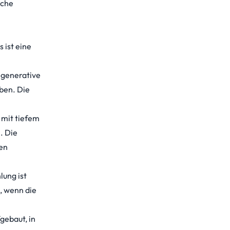
lche
 ist eine
 generative
ben. Die
 mit tiefem
. Die
hen
lung ist
g, wenn die
gebaut, in