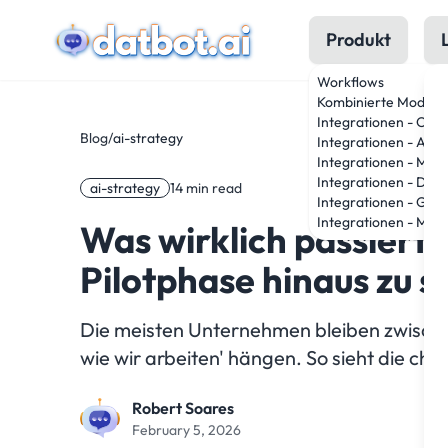
Produkt
Workflows
Kombinierte Modelle
Integrationen - Ope
Blog
/
ai-strategy
Integrationen - Anth
Integrationen - Met
Integrationen - Dee
ai-strategy
14 min read
Integrationen - Goo
Integrationen - Mistr
Was wirklich passiert,
Pilotphase hinaus zu s
Die meisten Unternehmen bleiben zwischen
wie wir arbeiten' hängen. So sieht die ch
Robert Soares
February 5, 2026