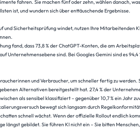
mente fahren. Sie machen fünf oder zehn, wählen danach, wa
lsten ist, und wundern sich über enttäuschende Ergebnisse.
kauf und Sicherheitsprüfung windet, nutzen Ihre Mitarbeitenden KI
önnen.
chung
fand, dass 73,8 % der ChatGPT-Konten, die am Arbeitspla
 auf Unternehmensebene sind. Bei Googles Gemini sind es 94,4 
raucherinnen und Verbraucher, um schneller fertig zu werden. 
gebenen Alternativen bereitgestellt hat. 27,4 % der Unternehm
schen als sensibel klassifiziert – gegenüber 10,7 % ein Jahr zu
Skalierungsversuch bewegt sich langsam durch Regelkonformitä
chatten schnell wächst. Wenn der offizielle Rollout endlich ko
ängst gebildet. Sie führen KI nicht ein – Sie bitten Menschen,