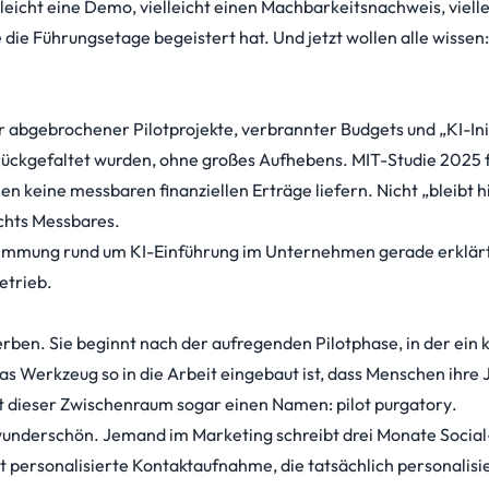
eicht eine Demo, vielleicht einen Machbarkeitsnachweis, vielle
e die Führungsetage begeistert hat. Und jetzt wollen alle wisse
er abgebrochener Pilotprojekte, verbrannter Budgets und „KI-Ini
zurückgefaltet wurden, ohne großes Aufhebens.
MIT-Studie 2025
n keine messbaren finanziellen Erträge liefern. Nicht „bleibt h
chts Messbares.
e Stimmung rund um KI-Einführung im Unternehmen gerade erklärt
etrieb.
terben. Sie beginnt nach der aufregenden Pilotphase, in der ein 
as Werkzeug so in die Arbeit eingebaut ist, dass Menschen ihre 
hat dieser Zwischenraum sogar einen Namen:
pilot purgatory
.
ar wunderschön. Jemand im Marketing schreibt drei Monate Socia
personalisierte Kontaktaufnahme, die tatsächlich personalisier