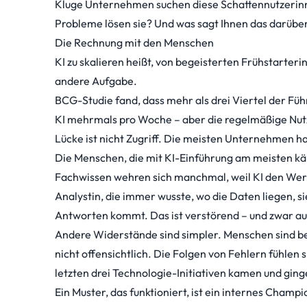
Kluge Unternehmen suchen diese Schattennutzerinnen
Probleme lösen sie? Und was sagt Ihnen das darüber,
Die Rechnung mit den Menschen
KI zu skalieren heißt, von begeisterten Frühstarter
andere Aufgabe.
BCG-Studie
fand, dass mehr als drei Viertel der F
KI mehrmals pro Woche – aber die regelmäßige Nutzu
Lücke ist nicht Zugriff. Die meisten Unternehmen h
Die Menschen, die mit KI-Einführung am meisten käm
Fachwissen wehren sich manchmal, weil KI den Wert
Analystin, die immer wusste, wo die Daten liegen, si
Antworten kommt. Das ist verstörend – und zwar auf 
Andere Widerstände sind simpler. Menschen sind bes
nicht offensichtlich. Die Folgen von Fehlern fühlen 
letzten drei Technologie-Initiativen kamen und ging
Ein Muster, das funktioniert, ist ein internes Ch