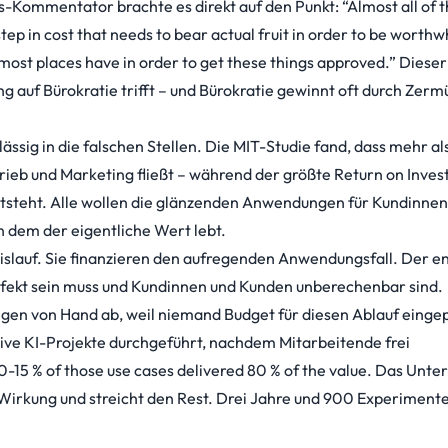
-Kommentator brachte es direkt auf den Punkt: “Almost all of 
tep in cost that needs to bear actual fruit in order to be worthwh
ost places have in order to get these things approved.” Dieser
g auf Bürokratie trifft – und Bürokratie gewinnt oft durch Zer
ssig in die falschen Stellen.
Die MIT-Studie
fand, dass mehr als
trieb und Marketing fließt – während der größte Return on Inve
tsteht. Alle wollen die glänzenden Anwendungen für Kundinnen
n dem der eigentliche Wert lebt.
slauf. Sie finanzieren den aufregenden Anwendungsfall. Der en
erfekt sein muss und Kundinnen und Kunden unberechenbar sind.
ngen von Hand ab, weil niemand Budget für diesen Ablauf eingep
ive KI-Projekte durchgeführt, nachdem Mitarbeitende frei
10-15 % of those use cases delivered 80 % of the value
. Das Unt
 Wirkung und streicht den Rest. Drei Jahre und 900 Experimente