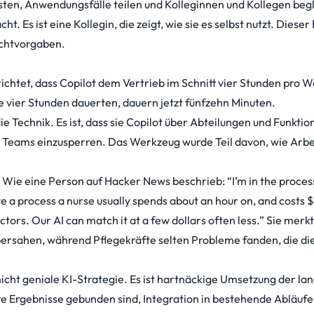
ten, Anwendungsfälle teilen und Kolleginnen und Kollegen beg
 Es ist eine Kollegin, die zeigt, wie sie es selbst nutzt. Dieser 
lichtvorgaben.
ichtet, dass Copilot
dem Vertrieb im Schnitt vier Stunden pro W
e vier Stunden dauerten, dauern jetzt fünfzehn Minuten.
Technik. Es ist, dass sie Copilot über Abteilungen und Funktio
es Teams einzusperren. Das Werkzeug wurde Teil davon, wie Arbe
. Wie eine Person
auf Hacker News beschrieb
: “I’m in the proces
ve a process a nurse usually spends about an hour on, and costs
tors. Our AI can match it at a few dollars often less.” Sie merk
übersahen, während Pflegekräfte selten Probleme fanden, die die
cht geniale KI-Strategie. Es ist hartnäckige Umsetzung der la
e Ergebnisse gebunden sind, Integration in bestehende Abläufe