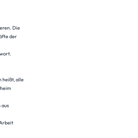
ieren. Die
äfte der
wort.
 heißt, alle
eheim
m aus
 Arbeit