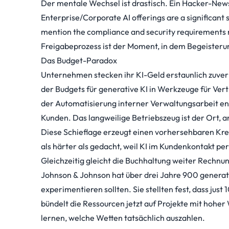
Der mentale Wechsel ist drastisch. Ein Hacker-News
Enterprise/Corporate AI offerings are a significant s
mention the compliance and security requirements m
Freigabeprozess ist der Moment, in dem Begeisterun
Das Budget-Paradox
Unternehmen stecken ihr KI-Geld erstaunlich zuverlä
der Budgets für generative KI in Werkzeuge für Ver
der Automatisierung interner Verwaltungsarbeit en
Kunden. Das langweilige Betriebszeug ist der Ort, a
Diese Schieflage erzeugt einen vorhersehbaren Krei
als härter als gedacht, weil KI im Kundenkontakt p
Gleichzeitig gleicht die Buchhaltung weiter Rechnu
Johnson & Johnson hat über drei Jahre 900 generat
experimentieren sollten. Sie stellten fest, dass
just 
bündelt die Ressourcen jetzt auf Projekte mit hoher
lernen, welche Wetten tatsächlich auszahlen.