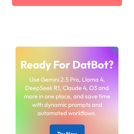
Ready For DatBot?
Use Gemini 2.5 Pro, Llama 4,
DeepSeek R1, Claude 4, O3 and
more in one place, and save time
with dynamic prompts and
automated workflows.
Try Now