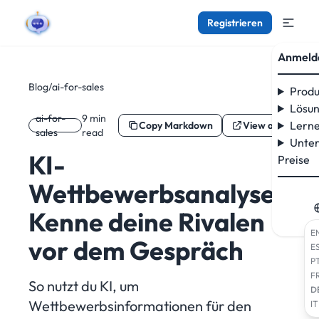
Registrieren
Anmeld
Blog
/
ai-for-sales
Produ
Lösu
ai-for-
9 min
Lern
Copy Markdown
View as Markdo
sales
read
Unte
KI-
Preise
Wettbewerbsanalyse:
Kenne deine Rivalen
E
vor dem Gespräch
E
P
F
So nutzt du KI, um
D
Wettbewerbsinformationen für den
IT