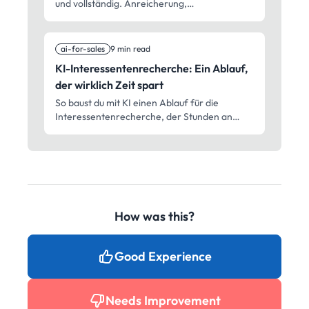
und vollständig. Anreicherung,
Automatisierung und Pflege ohne die
Handarbeit.
ai-for-sales
9 min read
KI-Interessentenrecherche: Ein Ablauf,
der wirklich Zeit spart
So baust du mit KI einen Ablauf für die
Interessentenrecherche, der Stunden an
Vorbereitung auf Minuten reduziert. Echte
Techniken, keine Theorie.
How was this?
Good Experience
Needs Improvement