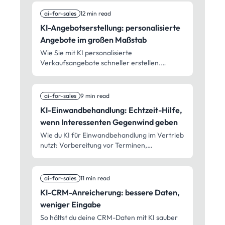
ai-for-sales
12 min read
KI-Angebotserstellung: personalisierte
Angebote im großen Maßstab
Wie Sie mit KI personalisierte
Verkaufsangebote schneller erstellen.
Vorlagen, Anpassung und Abläufe, die
wirklich funktionieren.
ai-for-sales
9 min read
KI-Einwandbehandlung: Echtzeit-Hilfe,
wenn Interessenten Gegenwind geben
Wie du KI für Einwandbehandlung im Vertrieb
nutzt: Vorbereitung vor Terminen,
Unterstützung in Echtzeit im Gespräch und
der Aufbau deines Einwand-Leitfadens.
ai-for-sales
11 min read
KI-CRM-Anreicherung: bessere Daten,
weniger Eingabe
So hältst du deine CRM-Daten mit KI sauber