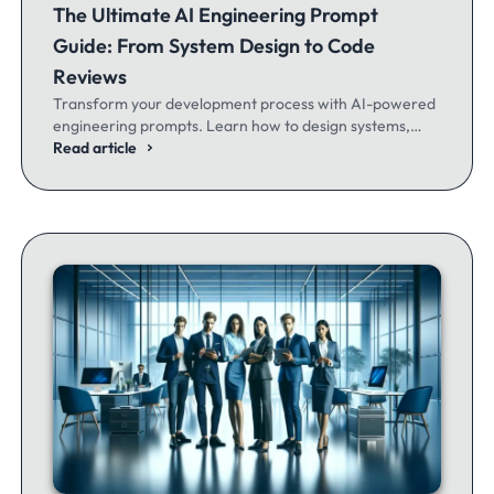
The Ultimate AI Engineering Prompt
Guide: From System Design to Code
Reviews
Transform your development process with AI-powered
engineering prompts. Learn how to design systems,
optimize code, and build better software - whether
Read article
you're a seasoned dev or just getting started.