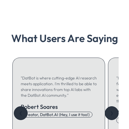
What Users Are Saying
"DatBot is where cutting-edge AI research
"I use 
meets application. I'm thrilled to be able to
for ma
share innovations from top AI labs with
writing
the DatBot.AI community."
especia
think."
Robert Soares
Autu
❮
❯
Creator, DatBot.AI (Hey, I use it too!)
Adore