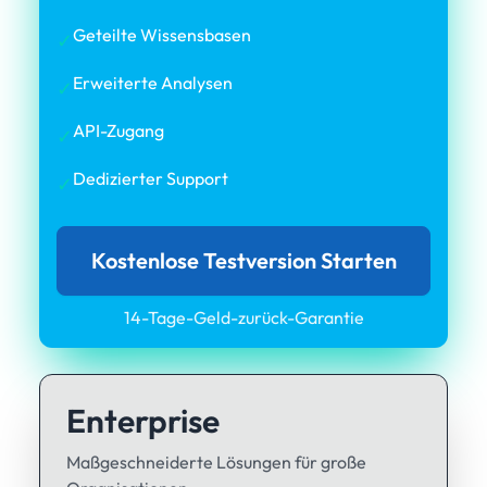
Geteilte Wissensbasen
✓
Erweiterte Analysen
✓
API-Zugang
✓
Dedizierter Support
✓
Kostenlose Testversion Starten
14-Tage-Geld-zurück-Garantie
Enterprise
Maßgeschneiderte Lösungen für große