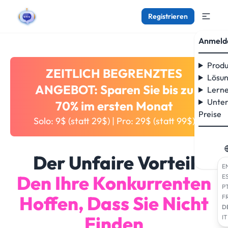
Registrieren
Anmeld
Produ
ZEITLICH BEGRENZTES
Lösu
ANGEBOT: Sparen Sie bis zu
Lern
Unte
70% im ersten Monat
Preise
Solo: 9$ (statt 29$) | Pro: 29$ (statt 99$)
Der Unfaire Vorteil
E
Den Ihre Konkurrenten
E
P
Hoffen, Dass Sie Nicht
F
D
Finden
IT