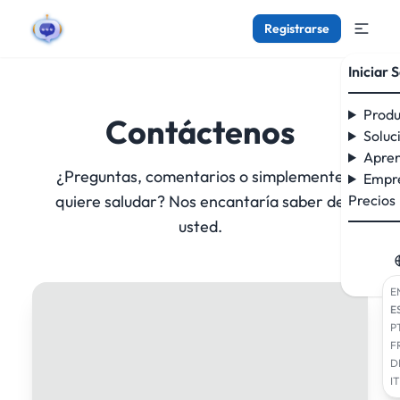
Registrarse
Iniciar 
Produ
Contáctenos
Soluc
Apren
¿Preguntas, comentarios o simplemente
Empr
quiere saludar? Nos encantaría saber de
Precios
usted.
E
E
P
F
D
IT