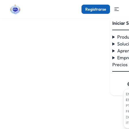
Registrarse
Iniciar 
Produ
Soluc
Apren
Empr
Precios
E
E
P
F
D
IT