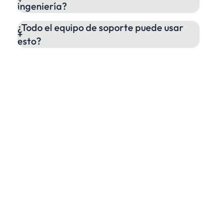
ingeniería?
¿Todo el equipo de soporte puede usar
esto?
Deja de Responder la
Misma Pregunta Dos
Veces
Cada buena respuesta debería
convertirse en documentación.
Convierte
el conocimiento tribal en soporte