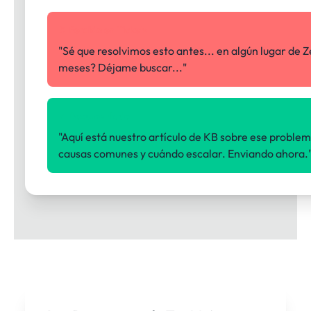
✗ Perdido en Tickets
"Sé que resolvimos esto antes... en algún lugar de 
meses? Déjame buscar..."
✓ Documentado
"Aquí está nuestro artículo de KB sobre ese problem
causas comunes y cuándo escalar. Enviando ahora.