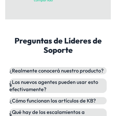
Preguntas de Líderes de
Soporte
¿Realmente conocerá nuestro producto?
Sí—ese es el punto. Sube tus documentos de
¿Los nuevos agentes pueden usar esto
producto, wikis internos, notas de versión y
efectivamente?
mejores respuestas de tickets. DatBot aprende
tu producto específico, no información genérica.
¿Cómo funcionan los artículos de KB?
Las respuestas se basan en tu documentación,
no en funciones inventadas.
¿Qué hay de los escalamientos a