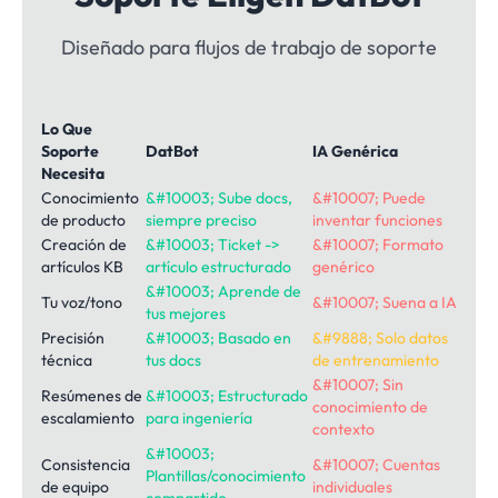
Diseñado para flujos de trabajo de soporte
Lo Que
Soporte
DatBot
IA Genérica
Necesita
Conocimiento
&#10003; Sube docs,
&#10007; Puede
de producto
siempre preciso
inventar funciones
Creación de
&#10003; Ticket ->
&#10007; Formato
artículos KB
artículo estructurado
genérico
&#10003; Aprende de
Tu voz/tono
&#10007; Suena a IA
tus mejores
Precisión
&#10003; Basado en
&#9888; Solo datos
técnica
tus docs
de entrenamiento
&#10007; Sin
Resúmenes de
&#10003; Estructurado
conocimiento de
escalamiento
para ingeniería
contexto
&#10003;
Consistencia
&#10007; Cuentas
Plantillas/conocimiento
de equipo
individuales
compartido