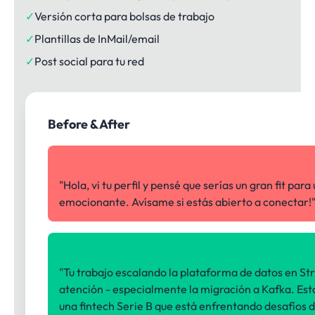
✓
Versión corta para bolsas de trabajo
✓
Plantillas de InMail/email
✓
Post social para tu red
Before & After
✗ Contacto Genérico
"Hola, vi tu perfil y pensé que serías un gran fit par
emocionante. Avísame si estás abierto a conectar!
✓ Personalizado
"Tu trabajo escalando la plataforma de datos en Str
atención - especialmente la migración a Kafka. Es
una fintech Serie B que está enfrentando desafíos d