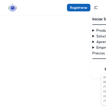
Registrarse
Iniciar 
Produ
Soluc
Apren
Empr
Precios
E
E
P
F
D
IT