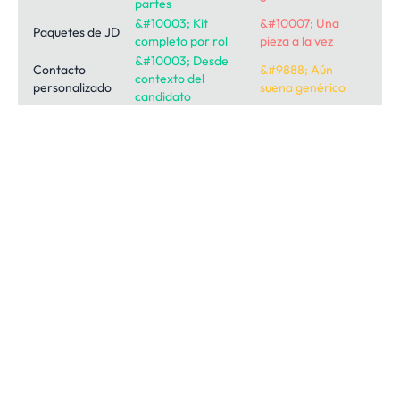
partes
&#10003; Kit
&#10007; Una
Paquetes de JD
completo por rol
pieza a la vez
&#10003; Desde
Contacto
&#9888; Aún
contexto del
personalizado
suena genérico
candidato
&#10007;
Investigación de
&#10003; Deep Dive
Información
empresas
con citas
desactualizada
Generación de
&#10003; Desde tus
&#10007; Formato
propuestas
plantillas
genérico
&#10003;
Consistencia del
&#10007; Cuentas
Voz/plantillas
equipo
individuales
compartidas
Preguntas de