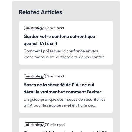
Related Articles
ai-strategy
12 min read
Garder votre contenu authentique
quand l’IA l’écrit
Comment préserver la confiance envers
votre marque et l’authenticité de vos contenus
tout en utilisant l’IA pour le marketing.
Stratégies concrètes de supervision humaine,
de préservation de la voix et de contrôle
ai-strategy
12 min read
qualité.
Bases de la sécurité de l’IA : ce qui
déraille vraiment et comment l’éviter
Un guide pratique des risques de sécurité liés
à l’IA pour les équipes métier. Fuite de
données, injection de prompts, évaluation des
fournisseurs, et vraies différences entre
sécurité personnelle et sécurité en entreprise.
ai-strategy
10 min read