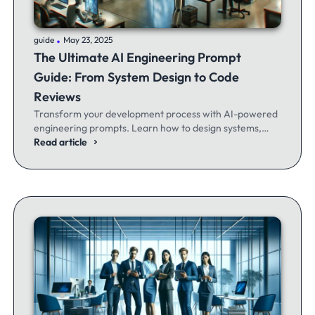
.
guide
May 23, 2025
The Ultimate AI Engineering Prompt
Guide: From System Design to Code
Reviews
Transform your development process with AI-powered
engineering prompts. Learn how to design systems,
optimize code, and build better software - whether
Read article
you're a seasoned dev or just getting started.