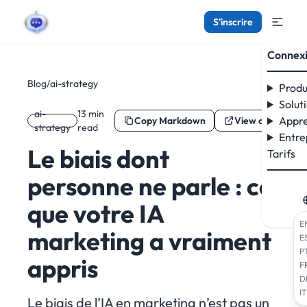
S'inscrire
Connex
Blog
/
ai-strategy
Produ
Solut
ai-
13 min
Appre
Copy Markdown
View as Markdo
strategy
read
Entre
Le biais dont
Tarifs
personne ne parle : ce
que votre IA
E
marketing a vraiment
E
P
appris
F
D
IT
Le biais de l’IA en marketing n’est pas un