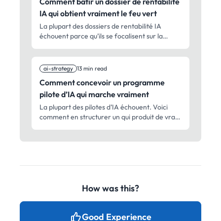
Comment bâtir un dossier de rentabilité
IA qui obtient vraiment le feu vert
La plupart des dossiers de rentabilité IA
échouent parce qu’ils se focalisent sur la
technologie plutôt que sur les résultats. Voici
ce que les décideurs doivent vraiment voir, et
comment chiffrer les bénéfices sans gonfler
ai-strategy
13 min read
les attentes.
Comment concevoir un programme
pilote d’IA qui marche vraiment
La plupart des pilotes d’IA échouent. Voici
comment en structurer un qui produit de vrais
résultats, prouve sa valeur et mène à une
adoption plus large.
How was this?
Good Experience