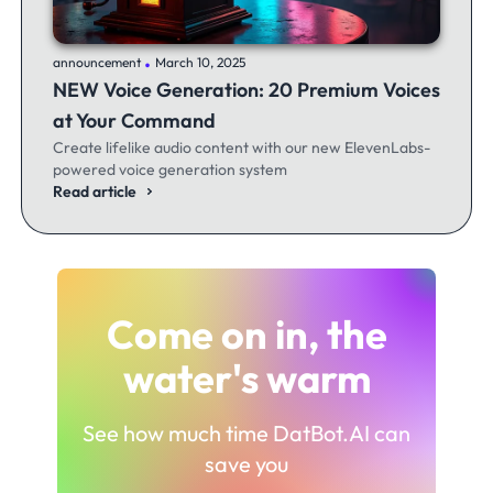
.
announcement
March 10, 2025
NEW Voice Generation: 20 Premium Voices
at Your Command
Create lifelike audio content with our new ElevenLabs-
powered voice generation system
Read article
Come on in, the
water's warm
See how much time DatBot.AI can
save you