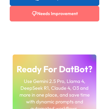
Needs Improvement
Ready For DatBot?
Use Gemini 2.5 Pro, Llama 4,
DeepSeek R1, Claude 4, O3 and
more in one place, and save time
with dynamic prompts and
automated workflows.