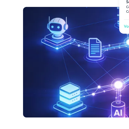
S
C
C
Voi