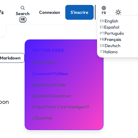
fs
Connexion
S'inscrire
FR
Search
⌘K
English
EN
Español
ES
Português
PT
Français
FR
Deutsch
DE
ON THIS PAGE
Italiano
IT
 Markdown
Ce Qu’il Fait
Comment l’Utiliser
Quand C’est Utile
Quand le Desactiver
 bon
A Quel Point C’est Intelligent?
L’Essentiel