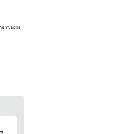
ment, sans
ts