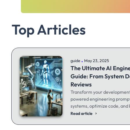
Top Articles
.
guide
May 23, 2025
The Ultimate AI Engin
Guide: From System D
Reviews
Transform your development 
powered engineering prompt
systems, optimize code, and b
whether you're a seasoned de
Read article
started.