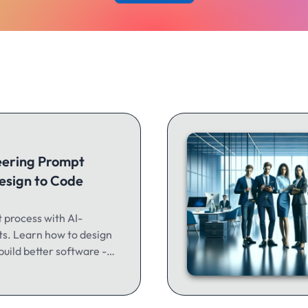
eering Prompt
esign to Code
process with AI-
s. Learn how to design
uild better software -
v or just getting