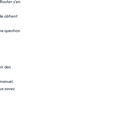
Router s’en
de obtient
ne question
ir des
 manuel.
us savez