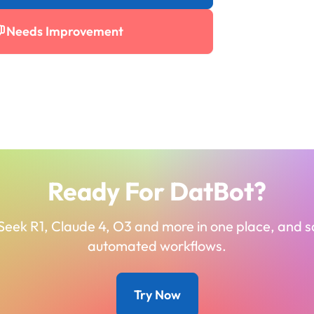
Needs Improvement
Ready For DatBot?
Seek R1, Claude 4, O3 and more in one place, and 
automated workflows.
Try Now