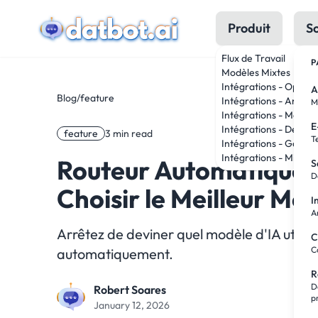
Produit
So
Flux de Travail
P
Modèles Mixtes
Intégrations - OpenA
A
Blog
/
feature
Intégrations - Anthro
M
Intégrations - Meta
E
Intégrations - DeepS
feature
3 min read
T
Intégrations - Google
Intégrations - Mistral
Routeur Automatique 
S
D
Choisir le Meilleur Mo
I
A
Arrêtez de deviner quel modèle d'IA utilis
C
C
automatiquement.
R
D
Robert Soares
p
January 12, 2026