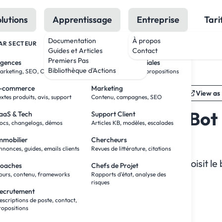
lutions
Apprentissage
Entreprise
Tari
Documentation
À propos
AR SECTEUR
PAR RÔLE
Guides et Articles
Contact
I
Premiers Pas
gences
Équipes Commerciales
pic
Bibliothèque d'Actions
arketing, SEO, Créatif, Podcast
Recherche, contact, propositions
-commerce
Marketing
eek
Copy Markdown
View as
extes produits, avis, support
Contenu, campagnes, SEO
de Modeles: Laissez DatBot
aaS & Tech
Support Client
ocs, changelogs, démos
Articles KB, modèles, escalades
dele pour Vous
mmobilier
Chercheurs
nnonces, guides, emails clients
Revues de littérature, citations
er. Auto-Router analyse votre demande et choisit le
oaches
Chefs de Projet
ours, contenu, frameworks
Rapports d'état, analyse des
risques
ecrutement
escriptions de poste, contact,
ropositions