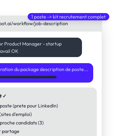
1 poste -> kit recrutement complet
bot.ai/workflow/job-description
or Product Manager - startup
travail OK
ation du package description de poste...
t ✓
 poste (prete pour LinkedIn)
(sites d'emploi)
proche candidats (3)
ur partage