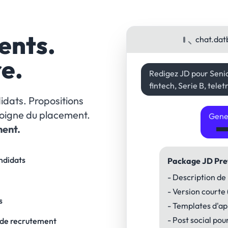
ents.
chat.dat
re.
Redigez JD pour Seni
fintech, Serie B, tele
idats. Propositions
 eloigne du placement.
Gener
ment.
andidats
Package JD Pre
- Description de
- Version courte 
s
- Templates d'ap
- Post social po
 de recrutement