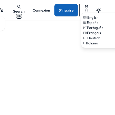
fs
Connexion
S'inscrire
FR
Search
⌘K
English
EN
Español
ES
Português
PT
Français
FR
Deutsch
DE
Italiano
IT