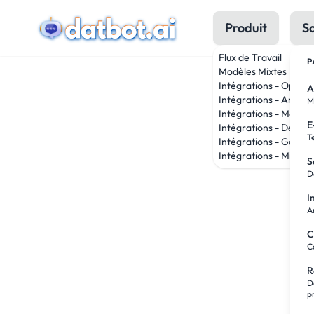
Produit
So
Flux de Travail
P
Modèles Mixtes
Intégrations - OpenA
A
Intégrations - Anthro
M
Intégrations - Meta
E
Intégrations - DeepS
T
Intégrations - Google
Intégrations - Mistral
S
D
I
A
C
C
R
D
p