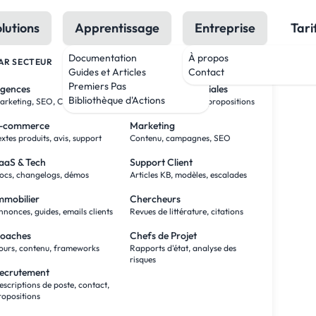
lutions
Apprentissage
Entreprise
Tari
Documentation
À propos
AR SECTEUR
PAR RÔLE
Guides et Articles
Contact
I
Premiers Pas
gences
Équipes Commerciales
pic
Bibliothèque d'Actions
arketing, SEO, Créatif, Podcast
Recherche, contact, propositions
-commerce
Marketing
eek
extes produits, avis, support
Contenu, campagnes, SEO
aaS & Tech
Support Client
ocs, changelogs, démos
Articles KB, modèles, escalades
mmobilier
Chercheurs
nnonces, guides, emails clients
Revues de littérature, citations
oaches
Chefs de Projet
ours, contenu, frameworks
Rapports d'état, analyse des
risques
ecrutement
escriptions de poste, contact,
ropositions