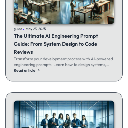
.
guide
May 23, 2025
The Ultimate AI Engineering Prompt
Guide: From System Design to Code
Reviews
Transform your development process with AI-powered
engineering prompts. Learn how to design systems,
optimize code, and build better software - whether
Read article
you're a seasoned dev or just getting started.