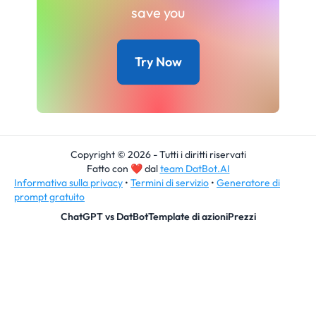
save you
Try Now
Copyright © 2026 - Tutti i diritti riservati
Fatto con
❤
dal
team DatBot.AI
Informativa sulla privacy
•
Termini di servizio
•
Generatore di
prompt gratuito
ChatGPT vs DatBot
Template di azioni
Prezzi