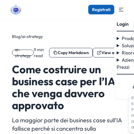
Registrati
Login
Blog
/
ai-strategy
Prodo
Soluz
ai-
9 min
Risor
Copy Markdown
View as Markdo
strategy
read
Azie
Come costruire un
Prezzi
business case per l’IA
che venga davvero
E
approvato
E
P
F
La maggior parte dei business case sull’IA
D
fallisce perché si concentra sulla
I