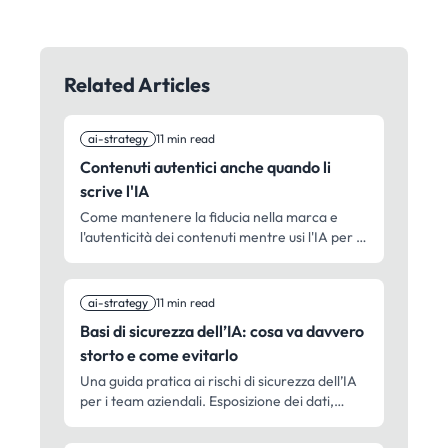
Related Articles
ai-strategy
11 min read
Contenuti autentici anche quando li
scrive l'IA
Come mantenere la fiducia nella marca e
l'autenticità dei contenuti mentre usi l'IA per il
marketing. Strategie pratiche per
supervisione umana, preservazione della voce
e controllo qualità.
ai-strategy
11 min read
Basi di sicurezza dell’IA: cosa va davvero
storto e come evitarlo
Una guida pratica ai rischi di sicurezza dell’IA
per i team aziendali. Esposizione dei dati,
iniezione di prompt, valutazione dei fornitori e
le differenze reali tra sicurezza personale ed