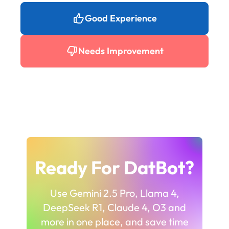
Good Experience
Needs Improvement
Ready For DatBot?
Use Gemini 2.5 Pro, Llama 4,
DeepSeek R1, Claude 4, O3 and
more in one place, and save time