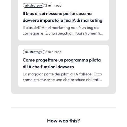
enterprise.
ai-strategy
12 min read
Il bias di cui nessuno parla: cosa ha
davvero imparato la tua IA di marketing
Il bias dell’IA nel marketing non è un bug da
correggere. È uno specchio. I tuoi strumenti
hanno assorbito decenni di presupposti su chi
compra cosa, chi conta e cosa sembra
'normale'.
ai-strategy
12 min read
Come progettare un programma pilota
di IA che funzioni davvero
La maggior parte dei piloti di IA fallisce. Ecco
come strutturarne uno che produca risultati
reali, dimostri il valore e porti a un’adozione
più ampia.
How was this?