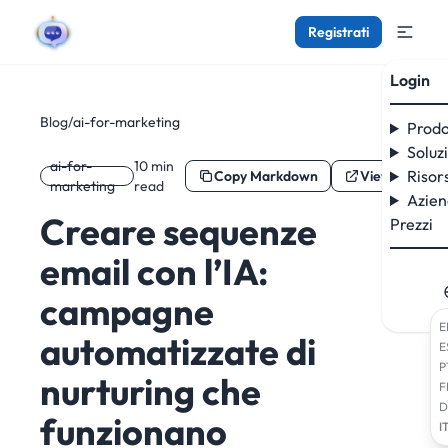
Registrati
Login
Blog
/
ai-for-marketing
Prodo
Soluz
ai-for-
10 min
Risor
Copy Markdown
View as Mar
marketing
read
Azie
Creare sequenze
Prezzi
email con l’IA:
campagne
E
automatizzate di
E
P
nurturing che
F
D
funzionano
I