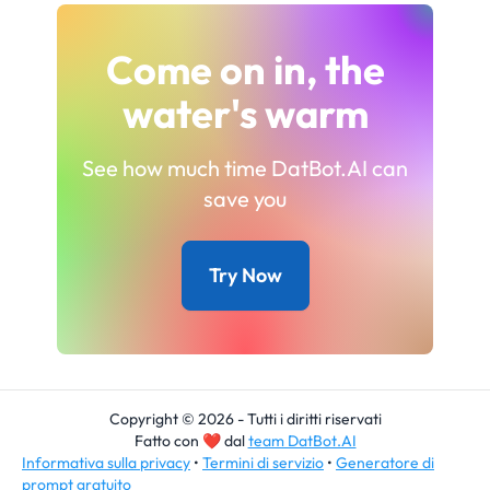
Come on in, the
water's warm
See how much time DatBot.AI can
save you
Try Now
Copyright © 2026 - Tutti i diritti riservati
Fatto con
❤
dal
team DatBot.AI
Informativa sulla privacy
•
Termini di servizio
•
Generatore di
prompt gratuito