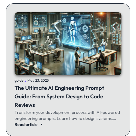
.
guide
May 23, 2025
The Ultimate AI Engineering Prompt
Guide: From System Design to Code
Reviews
Transform your development process with AI-powered
engineering prompts. Learn how to design systems,
optimize code, and build better software - whether
Read article
you're a seasoned dev or just getting started.