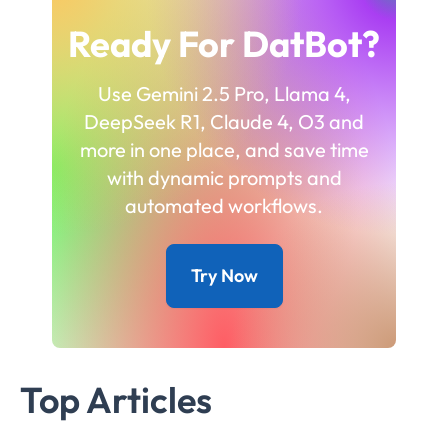
Ready For DatBot?
Use Gemini 2.5 Pro, Llama 4,
DeepSeek R1, Claude 4, O3 and
more in one place, and save time
with dynamic prompts and
automated workflows.
Try Now
Top Articles