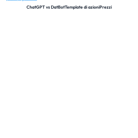
ChatGPT vs DatBot
Template di azioni
Prezzi