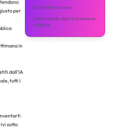
retendono
Controllare il lavoro
giusto per
Cosa succede dopo la creazione
in blocco
bblica
.
ettimana in
titi dall’IA
e, tutti i
inventarti
ivi sotto