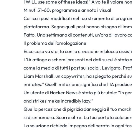
I WILL use some of these ideas!” A volte il valore non
Minuti 51-60: programma e annota i visual
Carica i post modificati nel tuo strumento di program
piattaforma. Segna quali post hanno bisogno di imma
Fatto. Una settimana di contenuti, un’ora di lavoro 
Il problema dell’omologazione
Ecco cosa va storto con la creazione in blocco assistit
L’IA attinge a schemi presenti nei dati su cui è stata
come la media di tutti i post sui social. Levigato. P
Liam Marshall
, un copywriter, ha spiegato perché suc
imitates.” Quell’imitazione significa che l’IA produc
Un
utente di Hacker News
è stato più brutale: “In g
and strikes me as incredibly lazy.”
Quella percezione di pigrizia danneggia il tuo marchi
si disinnamora. Scorre oltre. La tua portata cala pe
La soluzione richiede impegno deliberato in ogni fas