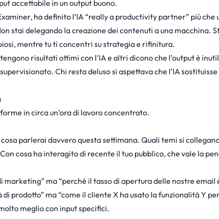
tput accettabile in un output buono.
xaminer, ha definito l’IA “really a productivity partner” più che 
 Non stai delegando la creazione dei contenuti a una macchina. S
si, mentre tu ti concentri su strategia e rifinitura.
gono risultati ottimi con l’IA e altri dicono che l’output è inuti
supervisionato. Chi resta deluso si aspettava che l’IA sostituisse d
a
aforme in circa un’ora di lavoro concentrato.
 cosa parlerai davvero questa settimana. Quali temi si collegano 
 Con cosa ha interagito di recente il tuo pubblico, che vale la pe
 di marketing” ma “perché il tasso di apertura delle nostre email è
 prodotto” ma “come il cliente X ha usato la funzionalità Y per 
molto meglio con input specifici.