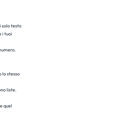
i solo testo
 i tuoi
 numero.
 lo stesso
o liste.
e quel