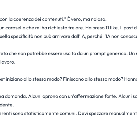
 con la coerenza dei contenuti.” È vero, ma noioso.
n carosello che mi ha richiesto tre ore. Ha preso 11 like. Il post d
ella specificità non può arrivare dall’IA, perché l’IA non conosce
reto che non potrebbe essere uscito da un prompt generico. Un
 lavoro.
ost iniziano allo stesso modo? Finiscono allo stesso modo? Hanno
a domanda. Alcuni aprono con un’affermazione forte. Alcuni son
ndente.
 coerenti sono statisticamente comuni. Devi spezzare manualment