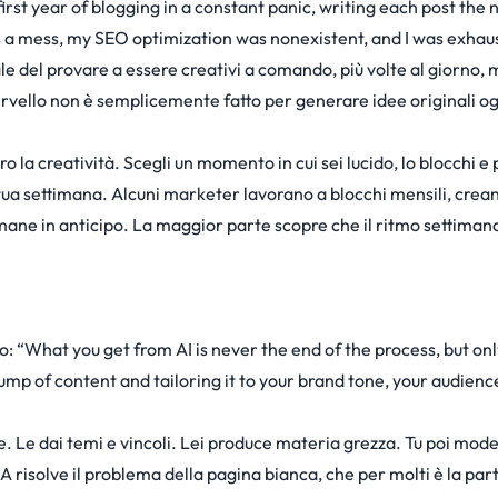
y first year of blogging in a constant panic, writing each post the
as a mess, my SEO optimization was nonexistent, and I was exhau
ale del provare a essere creativi a comando, più volte al giorno, 
o cervello non è semplicemente fatto per generare idee originali og
 la creatività. Scegli un momento in cui sei lucido, lo blocchi e 
 tua settimana. Alcuni marketer lavorano a blocchi mensili,
crea
mane in anticipo
. La maggior parte scopre che il ritmo settimanal
to: “What you get from AI is never the end of the process, but onl
rump of content and tailoring it to your brand tone, your audienc
 Le dai temi e vincoli. Lei produce materia grezza. Tu poi model
A risolve il problema della pagina bianca, che per molti è la part