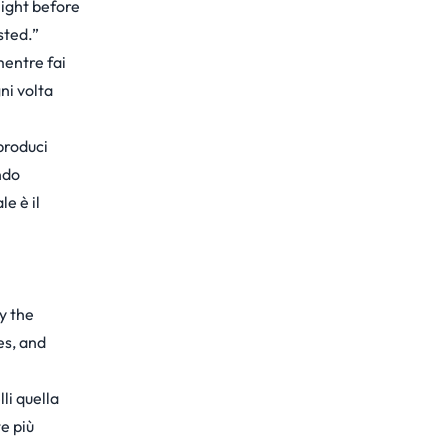
 night before
sted.”
mentre fai
ni volta
produci
ndo
e è il
y the
es, and
li quella
e più