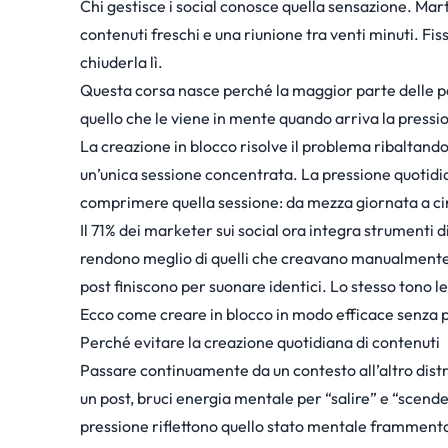
Chi gestisce i social conosce quella sensazione. M
contenuti freschi e una riunione tra venti minuti. Fis
chiuderla lì.
Questa corsa nasce perché la maggior parte delle pe
quello che le viene in mente quando arriva la pressio
La creazione in blocco risolve il problema ribaltando
un’unica sessione concentrata. La pressione quotidia
comprimere quella sessione: da mezza giornata a cir
Il 71% dei marketer sui social ora integra strumenti d
rendono meglio di quelli che creavano manualmente. M
post finiscono per suonare identici. Lo stesso tono 
Ecco come creare in blocco in modo efficace senza p
Perché evitare la creazione quotidiana di contenuti
Passare continuamente da un contesto all’altro distr
un post, bruci energia mentale per “salire” e “scendere
pressione riflettono quello stato mentale framment