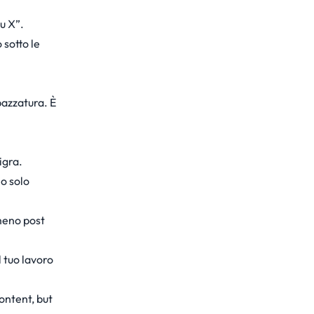
u X”.
 sotto le
pazzatura. È
igra.
o solo
 meno post
 tuo lavoro
ontent, but