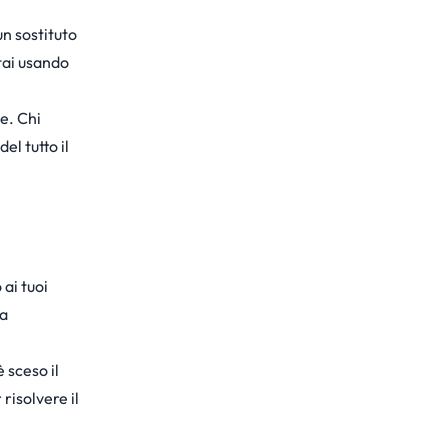
un sostituto
tai usando
le. Chi
el tutto il
ai tuoi
na
 sceso il
risolvere il