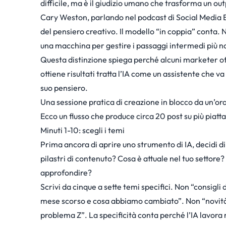
difficile, ma è il giudizio umano che trasforma un ou
Cary Weston
, parlando nel podcast di Social Media E
del pensiero creativo. Il modello “in coppia” conta.
una macchina per gestire i passaggi intermedi più noio
Questa distinzione spiega perché alcuni marketer otten
ottiene risultati tratta l’IA come un assistente che va 
suo pensiero.
Una sessione pratica di creazione in blocco da un’or
Ecco un flusso che produce circa 20 post su più piatt
Minuti 1-10: scegli i temi
Prima ancora di aprire uno strumento di IA, decidi di
pilastri di contenuto? Cosa è attuale nel tuo settore?
approfondire?
Scrivi da cinque a sette temi specifici. Non “consigli
mese scorso e cosa abbiamo cambiato”. Non “novità di
problema Z”. La specificità conta perché l’IA lavora 