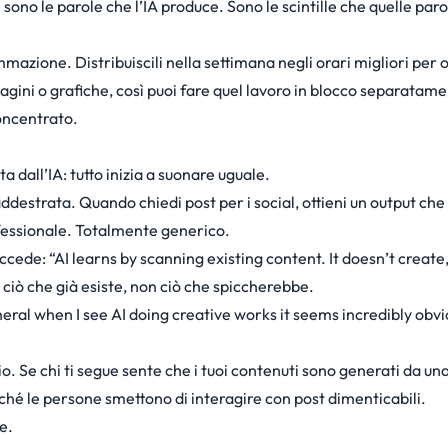
 sono le parole che l’IA produce. Sono le scintille che quelle paro
mazione. Distribuiscili nella settimana negli orari migliori per 
gini o grafiche, così puoi fare quel lavoro in blocco separatame
concentrato.
a dall’IA: tutto inizia a suonare uguale.
 addestrata. Quando chiedi post per i social, ottieni un output ch
rofessionale. Totalmente generico.
cede: “AI learns by scanning existing content. It doesn’t create,
e ciò che già esiste, non ciò che spiccherebbe.
eneral when I see AI doing creative works it seems incredibly obv
o. Se chi ti segue sente che i tuoi contenuti sono generati da u
rché le persone smettono di interagire con post dimenticabili.
e.