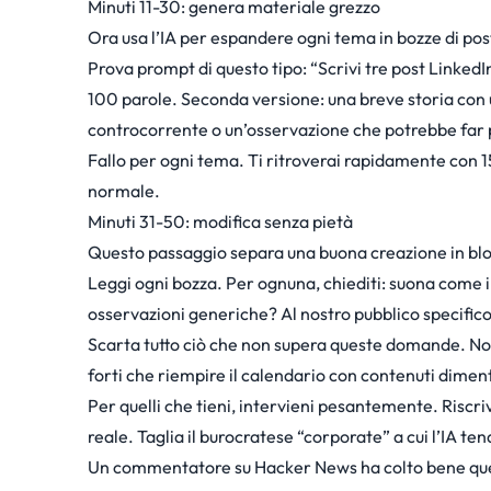
Minuti 11-30: genera materiale grezzo
Ora usa l’IA per espandere ogni tema in bozze di post
Prova prompt di questo tipo: “Scrivi tre post LinkedIn
100 parole. Seconda versione: una breve storia con u
controcorrente o un’osservazione che potrebbe far p
Fallo per ogni tema. Ti ritroverai rapidamente con 1
normale.
Minuti 31-50: modifica senza pietà
Questo passaggio separa una buona creazione in blocco
Leggi ogni bozza. Per ognuna, chiediti: suona come 
osservazioni generiche? Al nostro pubblico specific
Scarta tutto ciò che non supera queste domande. Non 
forti che riempire il calendario con contenuti diment
Per quelli che tieni, intervieni pesantemente. Riscri
reale. Taglia il burocratese “corporate” a cui l’IA te
Un
commentatore su Hacker News
ha colto bene que