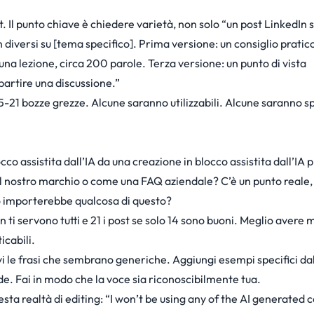
. Il punto chiave è chiedere varietà, non solo “un post LinkedIn s
 diversi su [tema specifico]. Prima versione: un consiglio pratico
na lezione, circa 200 parole. Terza versione: un punto di vista
artire una discussione.”
5-21 bozze grezze. Alcune saranno utilizzabili. Alcune saranno s
 assistita dall’IA da una creazione in blocco assistita dall’IA p
il nostro marchio o come una FAQ aziendale? C’è un punto reale, 
o importerebbe qualcosa di questo?
ti servono tutti e 21 i post se solo 14 sono buoni. Meglio avere
icabili.
vi le frasi che sembrano generiche. Aggiungi esempi specifici dal
nde. Fai in modo che la voce sia riconoscibilmente tua.
sta realtà di editing: “I won’t be using any of the AI generated c