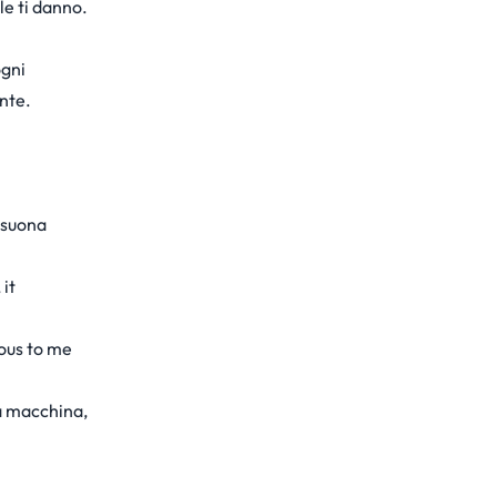
le ti danno.
ogni
nte.
e suona
 it
ious to me
na macchina,