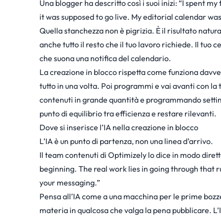
Una
blogger ha descritto
così i suoi inizi: “I spent m
it was supposed to go live. My editorial calendar w
Quella stanchezza non è pigrizia. È il risultato natur
anche tutto il resto che il tuo lavoro richiede. Il tu
che suona una notifica del calendario.
La creazione in blocco rispetta come funziona davvero
tutto in una volta. Poi programmi e vai avanti con la
contenuti in grande quantità e programmando setti
punto di equilibrio tra efficienza e restare rilevanti.
Dove si inserisce l’IA nella creazione in blocco
L’IA è un punto di partenza, non una linea d’arrivo.
Il
team contenuti di Optimizely
lo dice in modo diret
beginning. The real work lies in going through that 
your messaging.”
Pensa all’IA come a una macchina per le prime bozze.
materia in qualcosa che valga la pena pubblicare. L’I