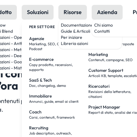
dotto
Soluzioni
Risorse
Azienda
P
low
Documentazione
Chi siamo
PER SETTORE
PER RUOLO
i Blend
Guide & Articoli
Contatti
azioni - OpenAI
Per iniziare
Agenzie
Team Sales
azioni - Anthropic
Libreria azioni
Marketing, SEO, Creatività,
Ricerca, outreach, proposte
Podcast
azioni - Meta
Marketing
azioni - DeepSeek
Copy Markdown
View as
E-commerce
Contenuti, campagne, SEO
azioni - Google
Copy prodotto, recensioni,
zioni - Mistral
 contenuti social con l’IA: 
supporto
Customer Support
Articoli KB, template, escalat
SaaS & Tech
’ora
Doc, changelog, demo
Ricercatori
Revisioni della letteratura,
Immobiliare
citazioni
tenuti per i social con l’IA senza far sembrare tutt
Annunci, guide, email ai clienti
Project Manager
a.
Coach
Report di stato, analisi dei ris
Corsi, contenuti, framework
Recruiting
Job description, outreach,