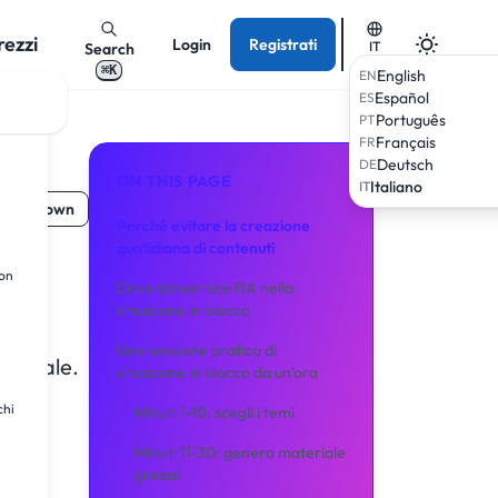
rezzi
Login
Registrati
IT
Search
⌘K
English
EN
Español
ES
Português
PT
Français
FR
Deutsch
DE
ON THIS PAGE
Italiano
IT
 Markdown
Perché evitare la creazione
quotidiana di contenuti
una
ion
Dove si inserisce l’IA nella
creazione in blocco
Una sessione pratica di
o uguale.
creazione in blocco da un’ora
chi
Minuti 1-10: scegli i temi
Minuti 11-30: genera materiale
grezzo