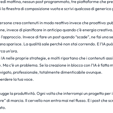
artedì mattina, nessun post programmato, tre piattaforme che p
si la finestra di composizione vuota e scrivi qualcosa di generico 
rsone crea contenuti in modo reattivo invece che proattivo: pu
ne, invece di pianificare in anticipo quando c’è energia creativa
 l’approccio. Invece di fare un post quando “scade”, ne fai una s
na sparisce. La qualità sale perché non stai correndo. E l’IA può
ca un’ora.
i IA nelle proprie strategie
, e molti riportano che i contenuti assis
a c’è un problema. Se la creazione in blocco con l’IA è fatta mal
levigato, professionale, totalmente dimenticabile ovunque.
erdere la tua voce.
ugge la produttività. Ogni volta che interrompi un progetto per 
” di marcia. Il cervello non entra mai nel flusso. E i post che scr
ato.