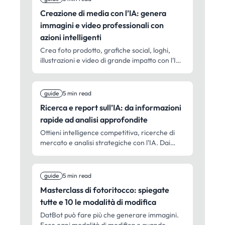
Creazione di media con l’IA: genera
immagini e video professionali con
azioni intelligenti
Crea foto prodotto, grafiche social, loghi,
illustrazioni e video di grande impatto con l’IA.
Dai clip rapidi per i social alle inquadrature
cinematografiche – creazione media
professionale per chiunque.
guide
5 min read
Ricerca e report sull’IA: da informazioni
rapide ad analisi approfondite
Ottieni intelligence competitiva, ricerche di
mercato e analisi strategiche con l’IA. Dai
report operativi in 2 minuti alla due diligence
completa – ricerca professionale per
decidere più in fretta.
guide
5 min read
Masterclass di fotoritocco: spiegate
tutte e 10 le modalità di modifica
DatBot può fare più che generare immagini.