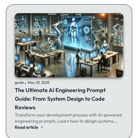
.
guide
May 23, 2025
The Ultimate AI Engineering Prompt
Guide: From System Design to Code
Reviews
Transform your development process with AI-powered
engineering prompts. Learn how to design systems,
optimize code, and build better software - whether
Read article
you're a seasoned dev or just getting started.