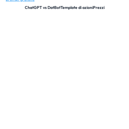
ChatGPT vs DatBot
Template di azioni
Prezzi