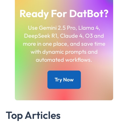
Ready For DatBot?
Use Gemini 2.5 Pro, Llama 4,
DeepSeek R1, Claude 4, O3 and
more in one place, and save time
with dynamic prompts and
automated workflows.
Try Now
Top Articles