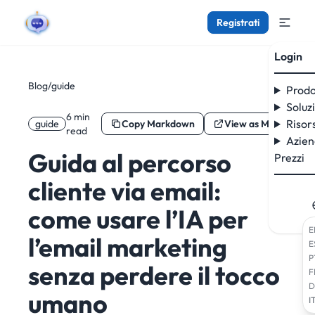
Registrati
Login
Blog
/
guide
Prodo
Soluz
6 min
Risor
guide
Copy Markdown
View as Markdown
read
Azie
Guida al percorso
Prezzi
cliente via email:
come usare l’IA per
E
l’email marketing
E
P
senza perdere il tocco
F
D
umano
I