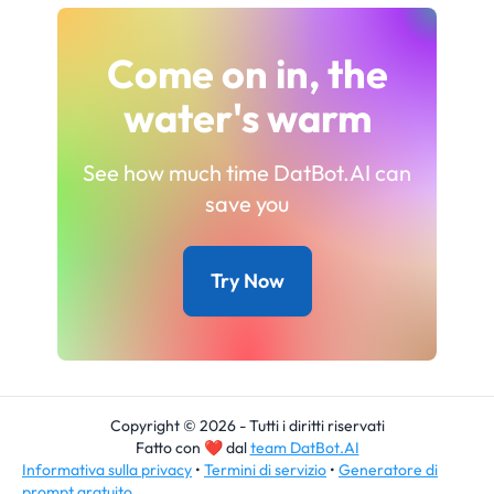
Come on in, the
water's warm
See how much time DatBot.AI can
save you
Try Now
Copyright © 2026 - Tutti i diritti riservati
Fatto con
❤
dal
team DatBot.AI
Informativa sulla privacy
•
Termini di servizio
•
Generatore di
prompt gratuito