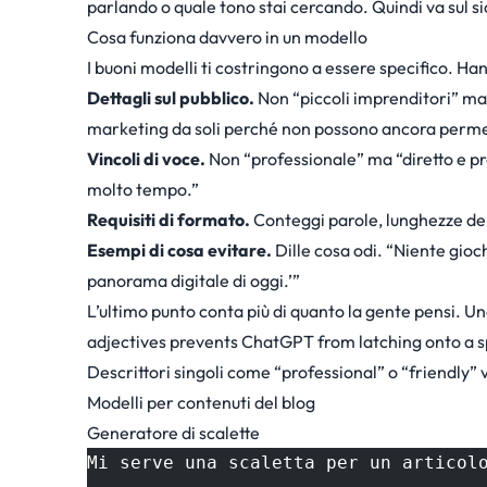
parlando o quale tono stai cercando. Quindi va sul s
Cosa funziona davvero in un modello
I buoni modelli ti costringono a essere specifico. Han
Dettagli sul pubblico.
Non “piccoli imprenditori” ma “
marketing da soli perché non possono ancora permet
Vincoli di voce.
Non “professionale” ma “diretto e pr
molto tempo.”
Requisiti di formato.
Conteggi parole, lunghezze dei pa
Esempi di cosa evitare.
Dille cosa odi. “Niente gioc
panorama digitale di oggi.’”
L’ultimo punto conta più di quanto la gente pensi. Un
adjectives prevents ChatGPT from latching onto a s
Descrittori singoli come “professional” o “friendly
Modelli per contenuti del blog
Generatore di scalette
Mi serve una scaletta per un articol