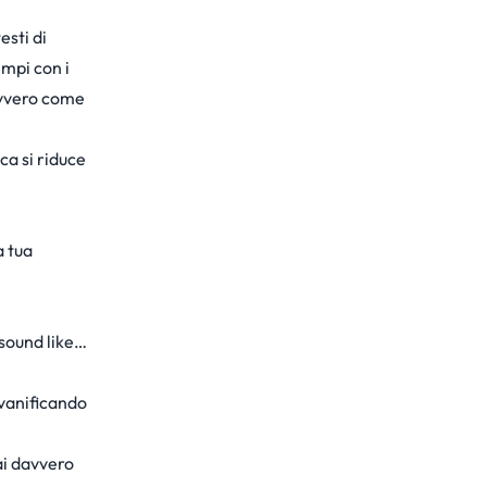
esti di
empi con i
davvero come
ca si riduce
a tua
l sound like…
 vanificando
ai davvero