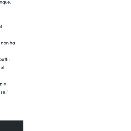
unque.
il
e non ha
petti.
nel
ple
nse.”