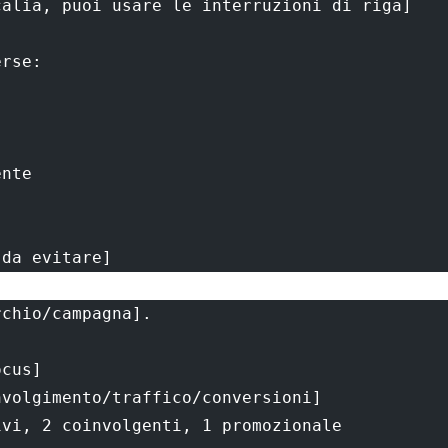
calia, puoi usare le interruzioni di riga]
erse:
ente
 da evitare]
rchio/campagna].
ocus]
nvolgimento/traffico/conversioni]
ivi, 2 coinvolgenti, 1 promozionale