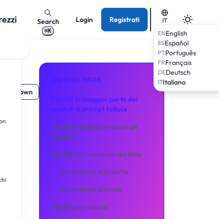
rezzi
Login
Registrati
IT
Search
⌘K
English
EN
Español
ES
Português
PT
Français
FR
Deutsch
DE
ON THIS PAGE
Italiano
IT
 Markdown
Perché la maggior parte dei
modelli di prompt fallisce
nza
ion
Cosa funziona davvero in un
modello
Modelli per contenuti del blog
lizza
Generatore di scalette
chi
Generatore di bozze
Modelli per i social