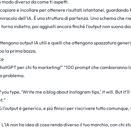
 modo diverso da come ti aspetti.
piare e incollare per ottenere risultati istantanei, guardando t
iracolo dell’IA. È una struttura di partenza. Uno schema che ri
 che torna indietro, poi aggiusti ancora finché l’output non suona 
ottengono output IA utili e quelli che ottengono spazzatura generi
opo la prima bozza.
ce
 ChatGPT per chi fa marketing!” “100 prompt che cambieranno l
sso problema.
If you type, ‘Write me a blog about Instagram tips,’ it will. But it’l
t.”
ù l’output è generico, e più finisci per riscrivere tutto comunque,
IA non ha idea di cosa renda diverso il tuo marchio, con chi st