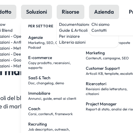
dotto
Soluzioni
Risorse
Azienda
P
low
Documentazione
Chi siamo
PER SETTORE
PER RUOLO
i Blend
Guide & Articoli
Contatti
azioni - OpenAI
Per iniziare
Agenzie
Team Sales
azioni - Anthropic
Libreria azioni
Marketing, SEO, Creatività,
Ricerca, outreach, proposte
Podcast
azioni - Meta
Marketing
azioni - DeepSeek
Copy Markdown
View as
E-commerce
Contenuti, campagne, SEO
azioni - Google
Copy prodotto, recensioni,
zioni - Mistral
il marketing: punti di parte
supporto
Customer Support
Articoli KB, template, escalat
SaaS & Tech
Doc, changelog, demo
Ricercatori
Revisioni della letteratura,
Immobiliare
citazioni
li del blog, social, testi pubblicitari e altro. Persona
Annunci, guide, email ai clienti
Project Manager
e di marketing.
Coach
Report di stato, analisi dei ris
Corsi, contenuti, framework
Recruiting
Job description, outreach,