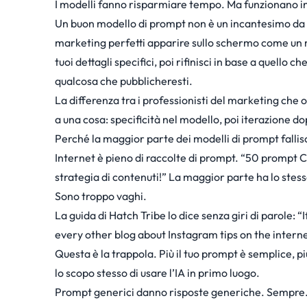
I modelli fanno risparmiare tempo. Ma funzionano in
Un buon modello di prompt non è un incantesimo da co
marketing perfetti apparire sullo schermo come un m
tuoi dettagli specifici, poi rifinisci in base a quello
qualcosa che pubblicheresti.
La differenza tra i professionisti del marketing che 
a una cosa: specificità nel modello, poi iterazione d
Perché la maggior parte dei modelli di prompt fallis
Internet è pieno di raccolte di prompt. “50 prompt
strategia di contenuti!” La maggior parte ha lo ste
Sono troppo vaghi.
La guida di Hatch Tribe
lo dice senza giri di parole: “
every other blog about Instagram tips on the interne
Questa è la trappola. Più il tuo prompt è semplice, pi
lo scopo stesso di usare l’IA in primo luogo.
Prompt generici danno risposte generiche. Sempre. L’