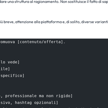
a dare una struttura al ragionamento. Non sostituisce il fatto di s
ù breve, attenzione alla piattaforma e, di solito, diverse varianti
romuova [contenuto/offerta].
 lo vede]
tile]
 specifico]
o, professionale ma non rigido]
isivo, hashtag opzionali]