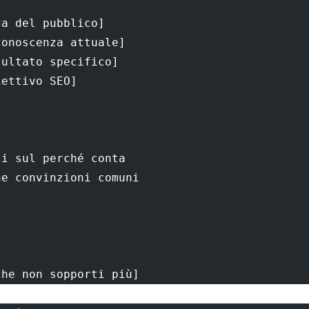
ca del pubblico]
conoscenza attuale]
sultato specifico]
iettivo SEO]
ti sul perché conta
ne convinzioni comuni
che non sopporti più]