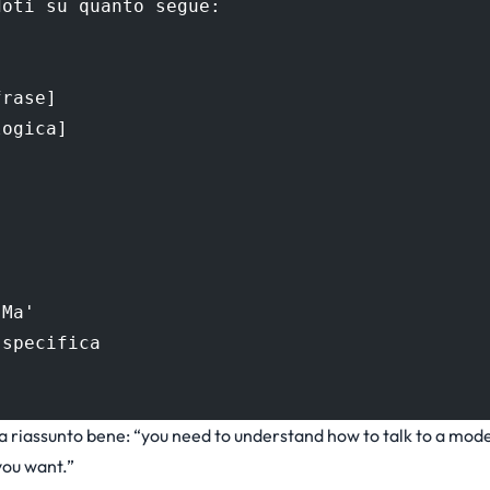
doti su quanto segue:
frase]
logica]
'Ma'
 specifica
a riassunto bene: “you need to understand how to talk to a mo
you want.”