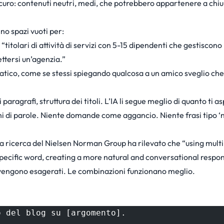
icuro: contenuti neutri, medi, che potrebbero appartenere a chi
no spazi vuoti per:
titolari di attività di servizi con 5-15 dipendenti che gestiscono 
tersi un’agenzia.”
atico, come se stessi spiegando qualcosa a un amico sveglio ch
ragrafi, struttura dei titoli. L’IA li segue meglio di quanto ti as
hi di parole. Niente domande come aggancio. Niente frasi tipo ‘
a ricerca del
Nielsen Norman Group
ha rilevato che “using multi
pecific word, creating a more natural and conversational respo
” vengono esagerati. Le combinazioni funzionano meglio.
o del blog su [argomento].