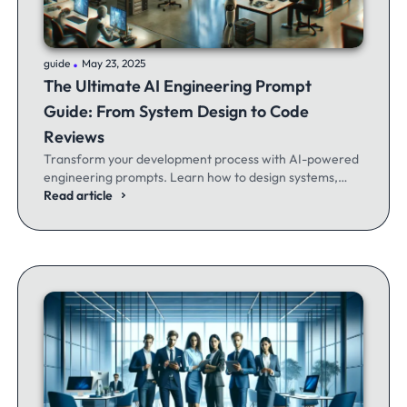
.
guide
May 23, 2025
The Ultimate AI Engineering Prompt
Guide: From System Design to Code
Reviews
Transform your development process with AI-powered
engineering prompts. Learn how to design systems,
optimize code, and build better software - whether
Read article
you're a seasoned dev or just getting started.