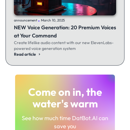
.
announcement
March 10, 2025
NEW Voice Generation: 20 Premium Voices
at Your Command
Create lifelike audio content with our new ElevenLabs-
powered voice generation system
Read article
Come on in, the
water's warm
See how much time DatBot.AI can
save you