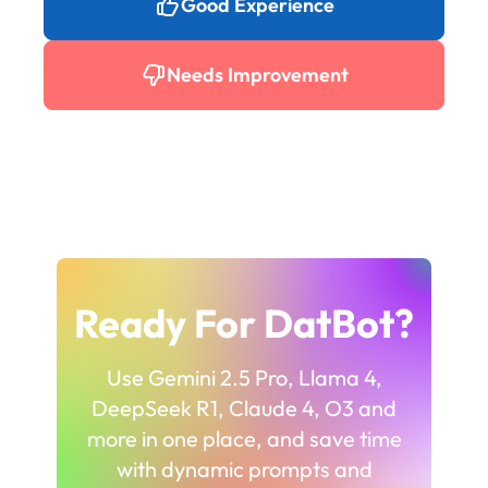
Good Experience
Needs Improvement
Ready For DatBot?
Use Gemini 2.5 Pro, Llama 4,
DeepSeek R1, Claude 4, O3 and
more in one place, and save time
with dynamic prompts and