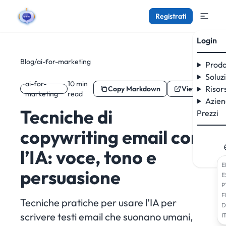
Registrati
Login
Blog
/
ai-for-marketing
Prodo
Soluz
ai-for-
10 min
Risor
Copy Markdown
View as Mar
marketing
read
Azie
Tecniche di
Prezzi
copywriting email con
l’IA: voce, tono e
E
persuasione
E
P
F
Tecniche pratiche per usare l’IA per
D
scrivere testi email che suonano umani,
I