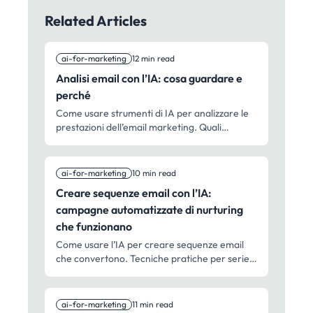
Related Articles
ai-for-marketing
12 min read
Analisi email con l’IA: cosa guardare e
perché
Come usare strumenti di IA per analizzare le
prestazioni dell’email marketing. Quali
metriche contano, quali schemi individuare e
come trasformare i dati in campagne migliori.
ai-for-marketing
10 min read
Creare sequenze email con l’IA:
campagne automatizzate di nurturing
che funzionano
Come usare l’IA per creare sequenze email
che convertono. Tecniche pratiche per serie
di benvenuto, campagne di nurturing e flussi
automatizzati che fanno risparmiare tempo
senza sacrificare la qualità.
ai-for-marketing
11 min read