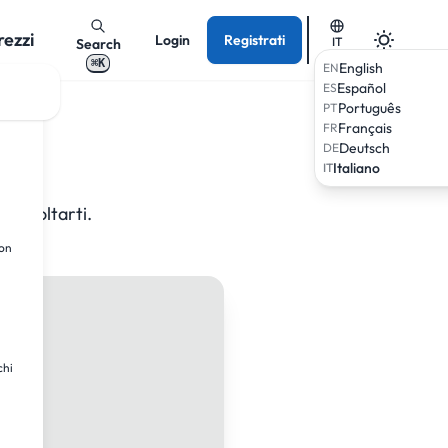
rezzi
Login
Registrati
IT
Search
⌘K
English
EN
Español
ES
Português
PT
Français
FR
Deutsch
DE
Italiano
IT
 ascoltarti.
ion
chi