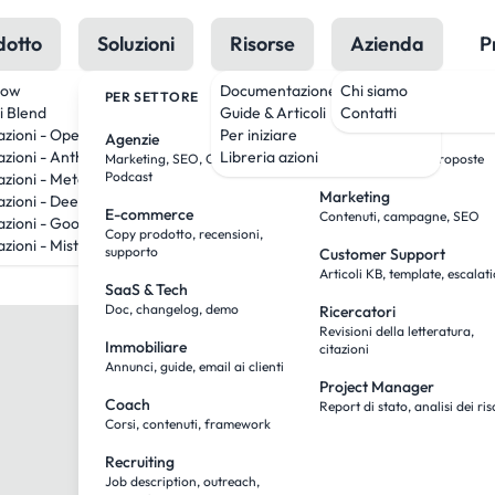
dotto
Soluzioni
Risorse
Azienda
P
low
Documentazione
Chi siamo
PER SETTORE
PER RUOLO
i Blend
Guide & Articoli
Contatti
azioni - OpenAI
Per iniziare
Agenzie
Team Sales
azioni - Anthropic
Libreria azioni
Marketing, SEO, Creatività,
Ricerca, outreach, proposte
Mettiti in contatto
Podcast
azioni - Meta
Marketing
azioni - DeepSeek
E-commerce
Contenuti, campagne, SEO
azioni - Google
edback o vuoi semplicemente dire ciao? Saremo felici di
Copy prodotto, recensioni,
zioni - Mistral
supporto
Customer Support
Articoli KB, template, escalat
SaaS & Tech
Doc, changelog, demo
Ricercatori
Revisioni della letteratura,
Immobiliare
citazioni
Annunci, guide, email ai clienti
Project Manager
Coach
Report di stato, analisi dei ris
Corsi, contenuti, framework
Recruiting
Job description, outreach,