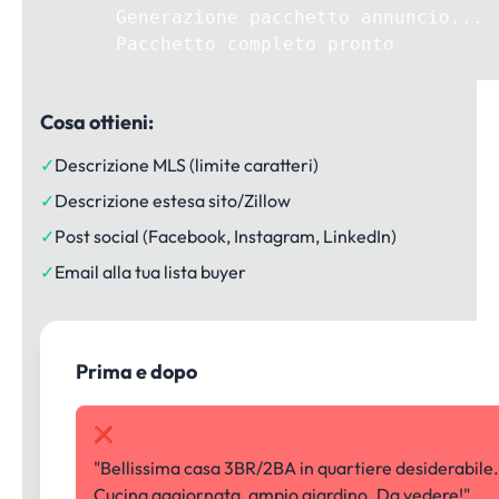
Generazione pacchetto annuncio...
Pacchetto completo pronto
Cosa ottieni:
✓
Descrizione MLS (limite caratteri)
✓
Descrizione estesa sito/Zillow
✓
Post social (Facebook, Instagram, LinkedIn)
✓
Email alla tua lista buyer
Prima e dopo
❌ Generico
"Bellissima casa 3BR/2BA in quartiere desiderabile.
Cucina aggiornata, ampio giardino. Da vedere!"