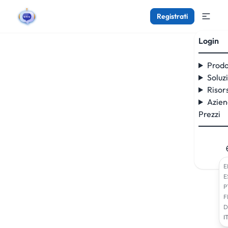
Registrati
Login
Prodo
Soluz
Risor
Azie
Prezzi
E
E
P
F
D
I