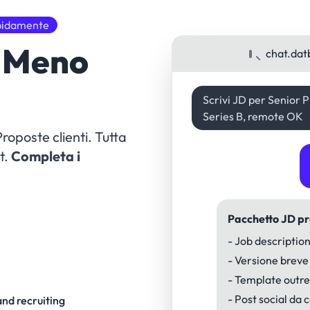
apidamente
. Meno
chat.dat
Scrivi JD per Senior 
Series B, remote OK
roposte clienti. Tutta
t.
Completa i
Pacchetto JD p
- Job description
- Versione breve
- Template outre
- Post social da 
and recruiting