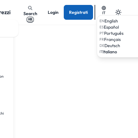
rezzi
Login
Registrati
IT
Search
⌘K
English
EN
Español
ES
Português
PT
Français
FR
Deutsch
DE
Italiano
IT
ion
chi