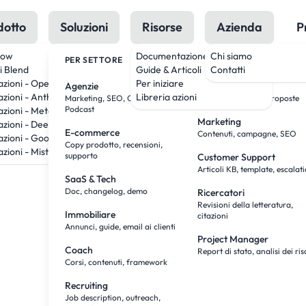
dotto
Soluzioni
Risorse
Azienda
P
low
Documentazione
Chi siamo
PER SETTORE
PER RUOLO
i Blend
Guide & Articoli
Contatti
azioni - OpenAI
Per iniziare
Agenzie
Team Sales
azioni - Anthropic
Libreria azioni
Marketing, SEO, Creatività,
Ricerca, outreach, proposte
Podcast
azioni - Meta
Marketing
azioni - DeepSeek
E-commerce
Contenuti, campagne, SEO
azioni - Google
Copy prodotto, recensioni,
zioni - Mistral
supporto
Customer Support
Articoli KB, template, escalat
SaaS & Tech
Doc, changelog, demo
Ricercatori
Revisioni della letteratura,
Immobiliare
citazioni
Annunci, guide, email ai clienti
Project Manager
Coach
Report di stato, analisi dei ris
Corsi, contenuti, framework
Recruiting
Job description, outreach,