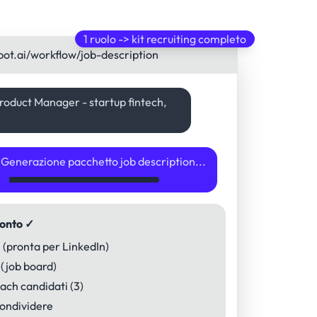
1 ruolo -> kit recruiting completo
bot.ai/workflow/job-description
Product Manager - startup fintech,
Generazione pacchetto job description...
ronto ✓
 (pronta per LinkedIn)
 (job board)
ach candidati (3)
condividere