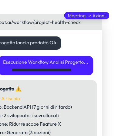
Meeting -> Azioni
bot.ai/workflow/project-health-check
progetto lancio prodotto Q4
Esecuzione Workflow Analisi Progetto...
rogetto ⚠
:
A rischio
o:
Backend API (7 giorni di ritardo)
e:
2 sviluppatori sovrallocati
one:
Ridurre scope Feature X
ero:
Generato (3 opzioni)