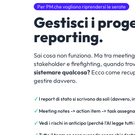
Per PM che vogliono riprendersi le serate
Gestisci i proge
reporting.
Sai cosa non funziona. Ma tra meeting
stakeholder e firefighting, quando tro
sistemare qualcosa?
Ecco come recu
gestire davvero.
✓
I report di stato si scrivono da soli (davvero, i
✓
Meeting notes -> action item -> task asseg
✓
Vedi i rischi in anticipo (perché l'AI legge tut
✓