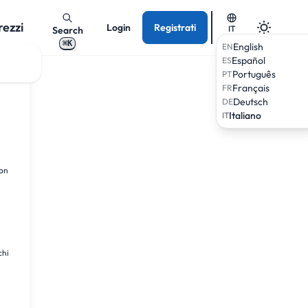
rezzi
Login
Registrati
IT
Search
⌘K
English
EN
Español
ES
Português
PT
Français
FR
Deutsch
DE
Italiano
IT
ion
chi