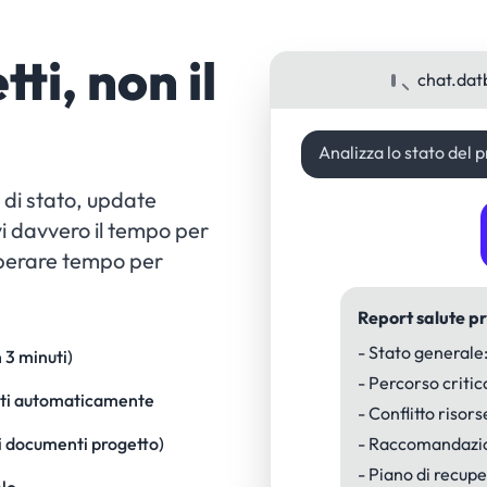
tti, non il
chat.dat
Analizza lo stato del 
 di stato, update
vi davvero il tempo per
perare tempo per
Report salute p
- Stato generale
n 3 minuti)
- Percorso critic
nati automaticamente
- Conflitto risors
ti i documenti progetto)
- Raccomandazi
- Piano di recup