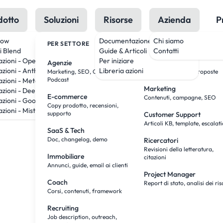
dotto
Soluzioni
Risorse
Azienda
P
low
Documentazione
Chi siamo
PER SETTORE
PER RUOLO
i Blend
Guide & Articoli
Contatti
azioni - OpenAI
Per iniziare
Agenzie
Team Sales
azioni - Anthropic
Libreria azioni
Marketing, SEO, Creatività,
Ricerca, outreach, proposte
Podcast
azioni - Meta
Marketing
azioni - DeepSeek
E-commerce
Contenuti, campagne, SEO
azioni - Google
Copy prodotto, recensioni,
zioni - Mistral
supporto
Customer Support
Articoli KB, template, escalat
SaaS & Tech
Doc, changelog, demo
Ricercatori
Revisioni della letteratura,
Immobiliare
citazioni
Annunci, guide, email ai clienti
Project Manager
Coach
Report di stato, analisi dei ris
Corsi, contenuti, framework
Recruiting
Job description, outreach,