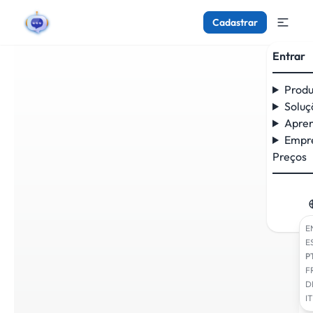
Cadastrar
Entrar
Produ
Soluç
Apre
Empr
Preços
E
E
P
F
D
IT