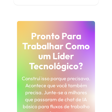
Pronto Para
Trabalhar Como
um Líder
Tecnológico?
Construí isso porque precisava.
Acontece que você também
precisa. Junte-se a milhares
que passaram de chat de IA
básico para fluxos de trabalho