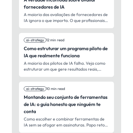
fornecedores de IA
A maioria das avaliações de fornecedores de
IA ignora o que importa. O que profissionais
aprenderam de verdade ao escolher
ferramentas, rodar testes reais e evitar as
armadilhas que desperdiçam meses de
ai-strategy
12 min read
trabalho.
Como estruturar um programa piloto de
IA que realmente funciona
A maioria dos pilotos de IA falha. Veja como
estruturar um que gere resultados reais,
prove valor e leve a uma adoção mais ampla.
ai-strategy
10 min read
Montando seu conjunto de ferramentas
de IA: o guia honesto que ninguém te
conta
Como escolher e combinar ferramentas de
IA sem se afogar em assinaturas. Papo reto
sobre o que funciona, o que não funciona e