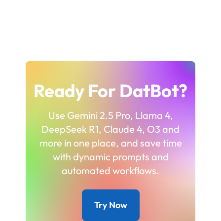
Ready For DatBot?
Use Gemini 2.5 Pro, Llama 4,
DeepSeek R1, Claude 4, O3 and
more in one place, and save time
with dynamic prompts and
automated workflows.
Try Now