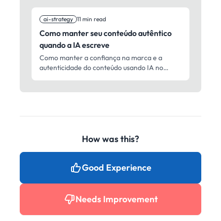
quando menos ferramentas vencem mais.
ai-strategy
11 min read
Como manter seu conteúdo autêntico
quando a IA escreve
Como manter a confiança na marca e a
autenticidade do conteúdo usando IA no
marketing. Estratégias práticas de revisão
humana, preservação da voz e controle de
qualidade.
How was this?
Good Experience
Needs Improvement