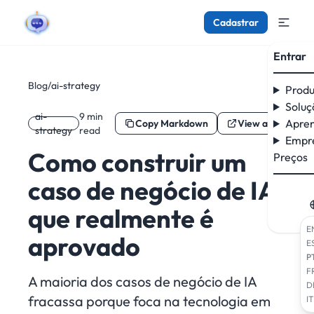
Cadastrar
Entrar
Blog
/
ai-strategy
Produ
Soluç
ai-
9 min
Apre
Copy Markdown
View as Markdo
strategy
read
Empr
Como construir um
Preços
caso de negócio de IA
que realmente é
E
aprovado
E
P
F
A maioria dos casos de negócio de IA
D
fracassa porque foca na tecnologia em
IT