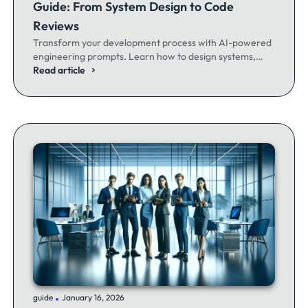
Guide: From System Design to Code
Reviews
Transform your development process with AI-powered
engineering prompts. Learn how to design systems,
optimize code, and build better software - whether
Read article
you're a seasoned dev or just getting started.
.
guide
January 16, 2026