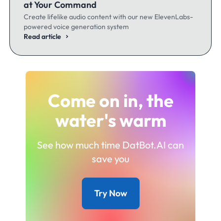
at Your Command
Create lifelike audio content with our new ElevenLabs-
powered voice generation system
Read article
Come on in, the
water's warm
See how much time DatBot.AI can
save you
Try Now