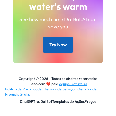
water's warm
See how much time DatBot.AI can
save you
Try Now
Copyright © 2026 - Todos os direitos reservados
Feito com
❤
pela
equipe DatBot.AI
Política de Privacidade
•
Termos de Serviço
•
Gerador de
Prompts Grátis
ChatGPT vs DatBot
Templates de Ações
Preços