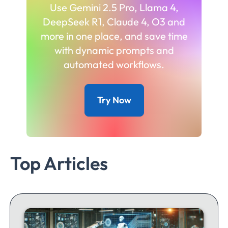
Use Gemini 2.5 Pro, Llama 4,
DeepSeek R1, Claude 4, O3 and
more in one place, and save time
with dynamic prompts and
automated workflows.
Try Now
Top Articles