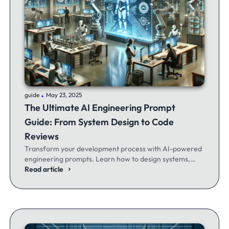
.
guide
May 23, 2025
The Ultimate AI Engineering Prompt
Guide: From System Design to Code
Reviews
Transform your development process with AI-powered
engineering prompts. Learn how to design systems,
optimize code, and build better software - whether
Read article
you're a seasoned dev or just getting started.