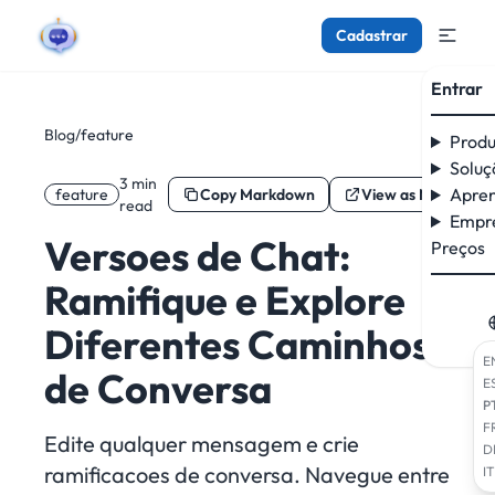
Cadastrar
Entrar
Blog
/
feature
Produ
Soluç
3 min
Apre
feature
Copy Markdown
View as Markdown
read
Empr
Versoes de Chat:
Preços
Ramifique e Explore
Diferentes Caminhos
E
de Conversa
E
P
F
Edite qualquer mensagem e crie
D
ramificacoes de conversa. Navegue entre
IT