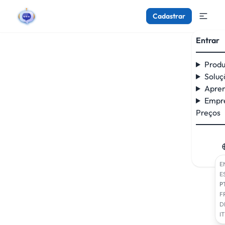
Cadastrar
Entrar
Produ
Soluç
Apre
Empr
Preços
E
E
P
F
D
IT