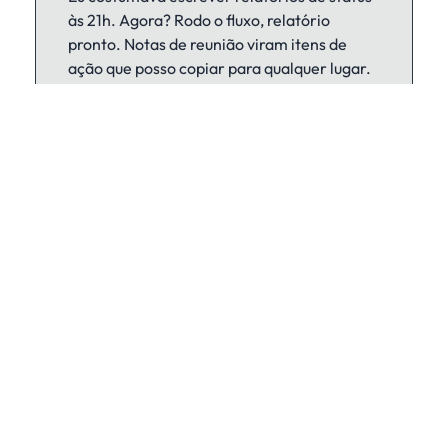
às 21h. Agora? Rodo o fluxo, relatório
pronto. Notas de reunião viram itens de
ação que posso copiar para qualquer lugar.
Agora realmente saio às 17h.
— Feedback comum
Projetos entregam
No prazo
Mais frequentemente
Problemas encontrados
Cedo
Antes de explodirem