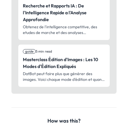
professionnelle pour tous.
Recherche et Rapports IA : De
l'Intelligence Rapide a l'Analyse
Approfondie
Obtenez de l'intelligence competitive, des
etudes de marche et des analyses
strategiques avec l'IA. Des rapports
exploitables en 2 minutes aux audits
approfondis : recherche professionnelle pour
guide
5 min read
des decisions plus rapides.
Masterclass Édition d'Images : Les 10
Modes d'Édition Expliqués
DatBot peut faire plus que générer des
images. Voici chaque mode d'édition et quand
utiliser chacun.
How was this?