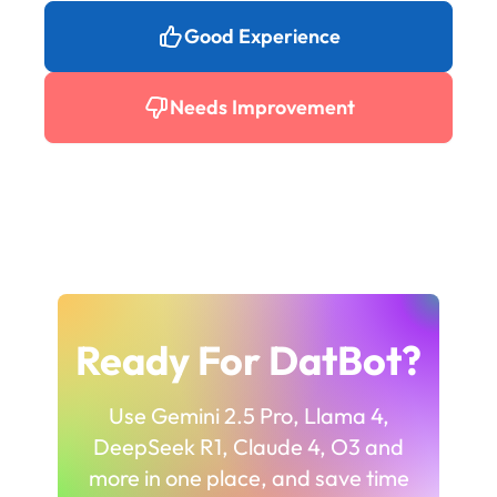
Good Experience
Needs Improvement
Ready For DatBot?
Use Gemini 2.5 Pro, Llama 4,
DeepSeek R1, Claude 4, O3 and
more in one place, and save time