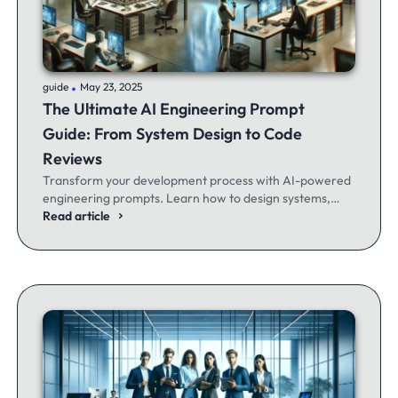
.
guide
May 23, 2025
The Ultimate AI Engineering Prompt
Guide: From System Design to Code
Reviews
Transform your development process with AI-powered
engineering prompts. Learn how to design systems,
optimize code, and build better software - whether
Read article
you're a seasoned dev or just getting started.