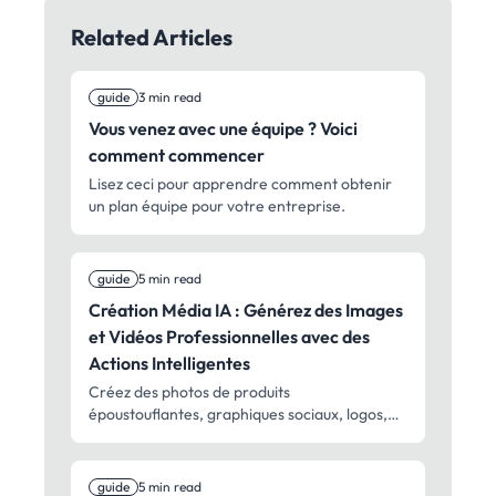
Related Articles
guide
3 min read
Vous venez avec une équipe ? Voici
comment commencer
Lisez ceci pour apprendre comment obtenir
un plan équipe pour votre entreprise.
guide
5 min read
Création Média IA : Générez des Images
et Vidéos Professionnelles avec des
Actions Intelligentes
Créez des photos de produits
époustouflantes, graphiques sociaux, logos,
illustrations et vidéos avec l'IA. Des clips
sociaux rapides aux plans
cinématographiques – création média
guide
5 min read