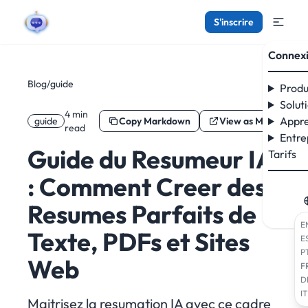
S'inscrire
Connex
Blog
/
guide
Produ
Solut
4 min
Appre
guide
Copy Markdown
View as Markdown
read
Entre
Guide du Resumeur IA
Tarifs
: Comment Creer des
Resumes Parfaits de
E
Texte, PDFs et Sites
E
P
Web
F
D
IT
Maitrisez la resumation IA avec ce cadre