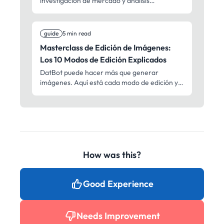
investigación de mercado y análisis
estrategico con IA. Desde reportes
accionables en 2 minutos hasta due diligence
exhaustivo: investigación profesional para
guide
5 min read
decisiones mas rápidas.
Masterclass de Edición de Imágenes:
Los 10 Modos de Edición Explicados
DatBot puede hacer más que generar
imágenes. Aquí está cada modo de edición y
cuándo usar cada uno.
How was this?
Good Experience
Needs Improvement