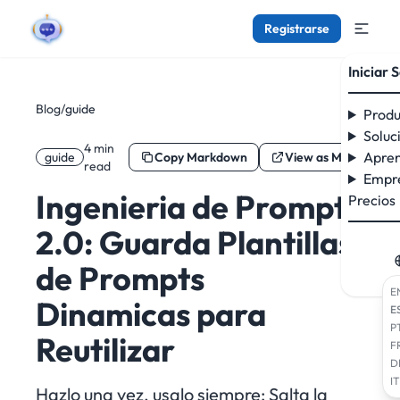
Registrarse
Iniciar 
Blog
/
guide
Produ
Soluc
4 min
Apren
guide
Copy Markdown
View as Markdown
read
Empr
Ingenieria de Prompts
Precios
2.0: Guarda Plantillas
de Prompts
E
Dinamicas para
E
P
Reutilizar
F
D
IT
Hazlo una vez, usalo siempre: Salta la