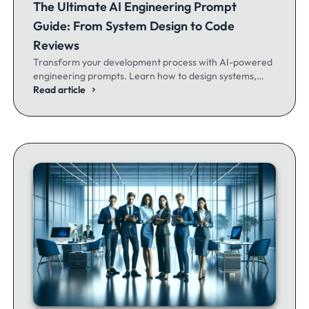
The Ultimate AI Engineering Prompt
Guide: From System Design to Code
Reviews
Transform your development process with AI-powered
engineering prompts. Learn how to design systems,
optimize code, and build better software - whether
Read article
you're a seasoned dev or just getting started.