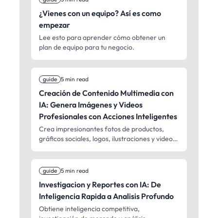
¿Vienes con un equipo? Así es como
empezar
Lee esto para aprender cómo obtener un
plan de equipo para tu negocio.
guide
5 min read
Creación de Contenido Multimedia con
IA: Genera Imágenes y Videos
Profesionales con Acciones Inteligentes
Crea impresionantes fotos de productos,
gráficos sociales, logos, ilustraciones y videos
con IA. Desde clips sociales rápidos hasta
tomas cinematográficas – creación de
contenido multimedia profesional para todos.
guide
5 min read
Investigacion y Reportes con IA: De
Inteligencia Rapida a Analisis Profundo
Obtiene inteligencia competitiva,