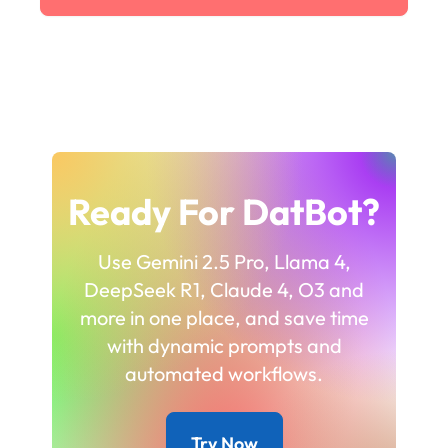
Ready For DatBot?
Use Gemini 2.5 Pro, Llama 4,
DeepSeek R1, Claude 4, O3 and
more in one place, and save time
with dynamic prompts and
automated workflows.
Try Now